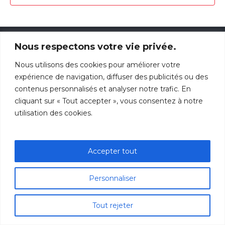
in
Évène
Photo
View
Nous respectons votre vie privée.
Nous utilisons des cookies pour améliorer votre
Découvrir
Vie d’église
Croissance
expérience de navigation, diffuser des publicités ou des
Ressources
Association
Contact
contenus personnalisés et analyser notre trafic. En
cliquant sur « Tout accepter », vous consentez à notre
utilisation des cookies.
Accepter tout
Privacy Policy
/ © 2024 Église Évangélique de la Croix-
Rousse
Personnaliser
Tout rejeter