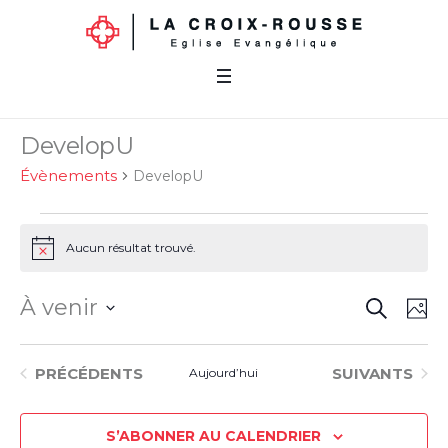
DevelopU
Évènements
DevelopU
Évènements
Aucun résultat trouvé.
Notice
RECHERC
Reche
À venir
Na
P
et
de
Sélectionnez
List
la
naviga
ÉVÈNEMENTS
ÉVÈNEMENTS
vu
PRÉCÉDENTS
SUIVANTS
Aujourd’hui
of
date
de
Év
events
vues
S’ABONNER AU CALENDRIER