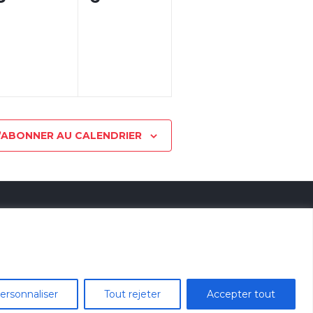
,
évènement,
évènement,
’ABONNER AU CALENDRIER
ce
Ressources
Association
ersonnaliser
Tout rejeter
Accepter tout