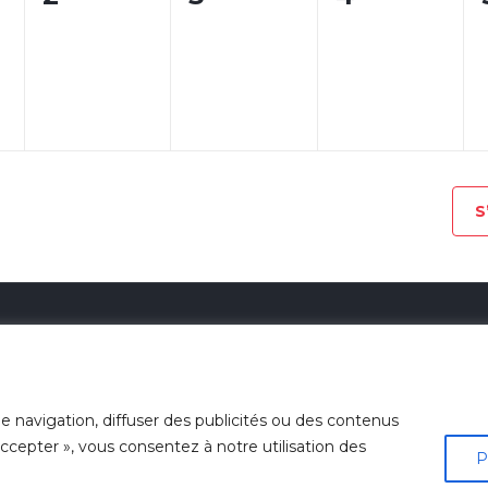
ent,
évènement,
évènement,
évènement
S
Découvrir
Vie d’église
Croissan
e navigation, diffuser des publicités ou des contenus
Contact
 accepter », vous consentez à notre utilisation des
angélique de la Croix-
P